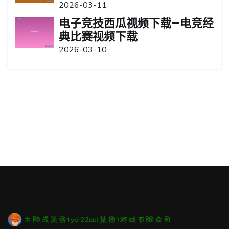
2026-03-11
电子竞技西瓜视频下载—电竞经
典比赛视频下载
2026-03-10