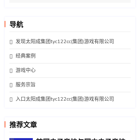
导航
发现太阳成集团tyc122cc(集团)游戏有限公司
经典案例
游戏中心
服务宗旨
入口太阳成集团tyc122cc(集团)游戏有限公司
推荐文章