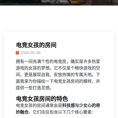
电竞女孩的房间
2026-03-26
拥有一间充满个性的电竞房，确实是许多热爱
游戏的女孩的梦想。它不仅是个畅快游戏的空
间，更是展现自我、安放热情的专属天地。下
面我来为你描绘一下电竞女孩房间的模样，并
提供一些打造灵感。
电竞女孩房间的特色
电竞女孩的房间通常会是
科技感与少女心的奇
妙融合
。它们往往包含以下几个核心要素：