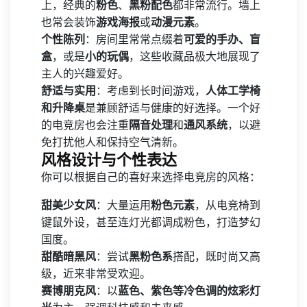
上，经典的
粉色
、
黑粉配色
都非常流行。墙上
也常会装饰
游戏海报
或
动漫元素
。
个性陈列
：房间里常常点缀着
可爱的手办、盲
盒
，或是
小的玩偶
，这些收藏品极大地展现了
主人的兴趣爱好。
舒适与实用
：考虑到长时间游戏，
人体工学椅
和升降桌
是兼顾舒适与健康的好选择。一个好
的电竞房也会注重
隔音处理
和
通风系统
，以避
免打扰他人和保持空气清新。
风格设计与个性表达
你可以根据自己的喜好来选择电竞房的风格：
甜美少女风
：大量运用
粉色元素
，从电竞椅到
键鼠外设，甚至连灯光都调成粉色，打造梦幻
国度。
甜酷暗黑风
：尝试
黑粉色系
搭配，既时尚又高
级，近来非常受欢迎。
赛博朋克风
：以
蓝色、紫色等冷色调的炫彩灯