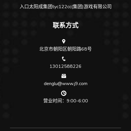
入口太阳成集团tyc122cc(集团)游戏有限公司
联系方式
北京市朝阳区朝阳路68号
13012588226
denglu@www.j9.com
营业时间：9:00-6:00